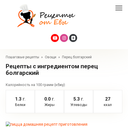
Перейти
к
контенту
Пошаговые рецепты
»
Овощи
»
Перец болгарский
Рецепты с ингредиентом перец
болгарский
Калорийность на 100 грамм (кбжу):
1.3
г.
0.0
г.
5.3
г.
27
Белки
Жиры
Углеводы
ккал