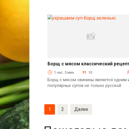
Борщ с мясом классический рецеп
Горячие блюда
1 час. 5 мин.
10
Борщ с мясом свинины является одним 
популярных супов не только русской
Навигация
1
2
Далее
по
записям