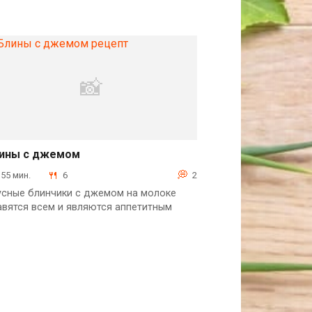
ины с джемом
Выпечка
55 мин.
6
2
усные блинчики с джемом на молоке
авятся всем и являются аппетитным