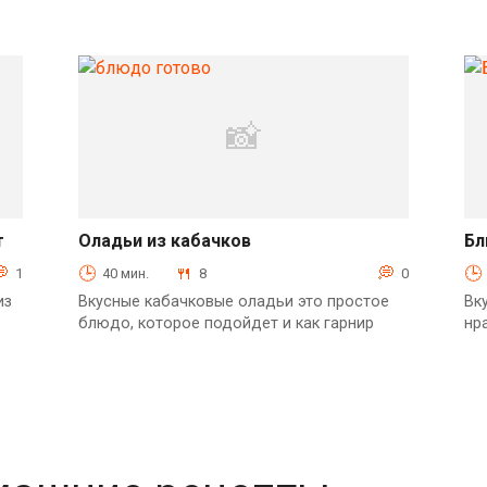
т
Оладьи из кабачков
Бл
Выпечка
1
40 мин.
8
0
из
Вкусные кабачковые оладьи это простое
Вк
блюдо, которое подойдет и как гарнир
нр