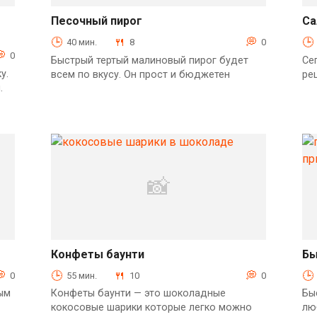
Песочный пирог
Са
Выпечка
40 мин.
8
0
0
Быстрый тертый малиновый пирог будет
Се
у.
всем по вкусу. Он прост и бюджетен
ре
.
Конфеты баунти
Бы
Десерты
0
55 мин.
10
0
ым
Конфеты баунти — это шоколадные
Бы
кокосовые шарики которые легко можно
лю