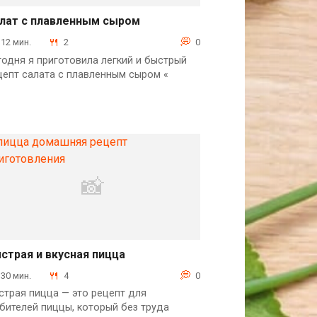
лат с плавленным сыром
Овощи
12 мин.
2
0
годня я приготовила легкий и быстрый
цепт салата с плавленным сыром «
страя и вкусная пицца
Выпечка
30 мин.
4
0
страя пицца — это рецепт для
бителей пиццы, который без труда