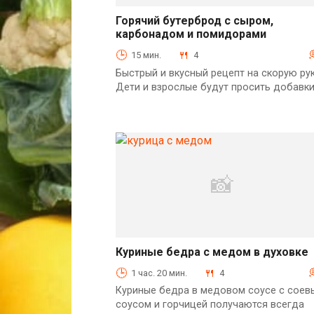
Горячий бутерброд с сыром,
карбонадом и помидорами
Горячие блюда
15 мин.
4
Быстрый и вкусный рецепт на скорую рук
Дети и взрослые будут просить добавки
Куриные бедра с медом в духовке
Птица
1 час. 20 мин.
4
Куриные бедра в медовом соусе с соев
соусом и горчицей получаются всегда