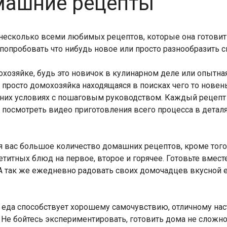
машние рецепты
е несколько всеми любимых рецептов, которые она готовит
 попробовать что нибудь новое или просто разнообразить
охозяйке, будь это новичок в кулинарном деле или опытн
просто домохозяйка находящаяся в поисках чего то новень
их условиях с пошаговым руководством. Каждый рецепт и
посмотреть видео приготовления всего процесса в деталя
я вас большое количество домашних рецептов, кроме того
титных блюд на первое, второе и горячее. Готовьте вмест
 А так же ежедневно радовать своих домочадцев вкусной е
я еда способствует хорошему самочувствию, отличному на
Не бойтесь экспериментировать, готовить дома не сложно.