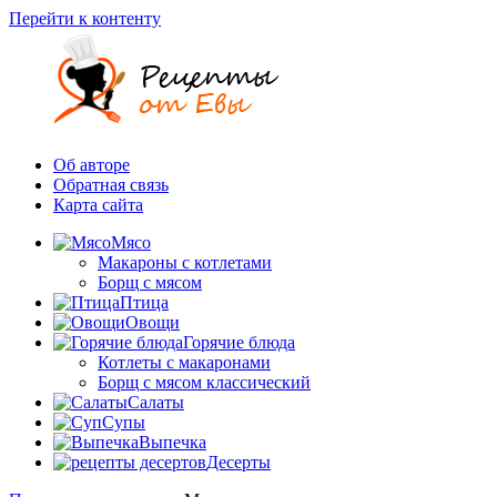
Перейти к контенту
Об авторе
Обратная связь
Карта сайта
Мясо
Макароны с котлетами
Борщ с мясом
Птица
Овощи
Горячие блюда
Котлеты с макаронами
Борщ с мясом классический
Салаты
Супы
Выпечка
Десерты