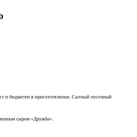
о
ост и бюджетен в пригототвлении. Сытный песочный
вленным сыром «Дружба».