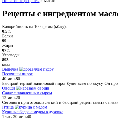
Пошаговые рецепты
»
Масло
Рецепты с ингредиентом масл
Калорийность на 100 грамм (кбжу):
0,5
г.
Белки
99
г.
Жиры
07
г.
Углеводы
893
ккал
Выпечка
Песочный пирог
40 мин.
8
0
Быстрый тертый малиновый пирог будет всем по вкусу. Он пр
Овощи
Салат с плавленным сыром
12 мин.
2
0
Сегодня я приготовила легкий и быстрый рецепт салата с пла
Птица
Куриные бедра с медом в духовке
1 час. 20 мин.
4
0