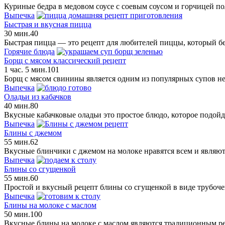
Куриные бедра в медовом соусе с соевым соусом и горчицей п
Выпечка
Быстрая и вкусная пицца
30 мин.
4
0
Быстрая пицца — это рецепт для любителей пиццы, который бе
Горячие блюда
Борщ с мясом классический рецепт
1 час. 5 мин.
10
1
Борщ с мясом свинины является одним из популярных супов не 
Выпечка
Оладьи из кабачков
40 мин.
8
0
Вкусные кабачковые оладьи это простое блюдо, которое подойде
Выпечка
Блины с джемом
55 мин.
6
2
Вкусные блинчики с джемом на молоке нравятся всем и являют
Выпечка
Блины со сгущенкой
55 мин.
6
0
Простой и вкусный рецепт блины со сгущенкой в виде трубоче
Выпечка
Блины на молоке с маслом
50 мин.
10
0
Вкусные блины на молоке с маслом являются традиционным ре