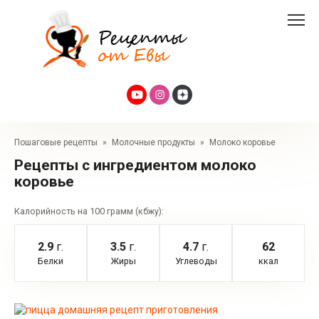
Перейти
к
контенту
Пошаговые рецепты
»
Молочные продукты
»
Молоко коровье
Рецепты с ингредиентом молоко
коровье
Калорийность на 100 грамм (кбжу):
2.9
г.
3.5
г.
4.7
г.
62
Белки
Жиры
Углеводы
ккал